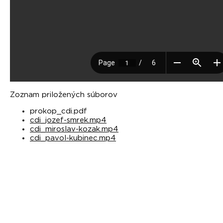
Zoznam priložených súborov
prokop_cdi.pdf
cdi_jozef-smrek.mp4
cdi_miroslav-kozak.mp4
cdi_pavol-kubinec.mp4