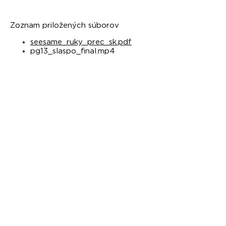
Zoznam priložených súborov
seesame_ruky_prec_sk.pdf
pg13_slaspo_final.mp4