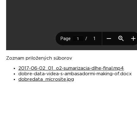
Zoznam priložených súborov
2017-06-02_01_o2-sumarizacia-dlhe-final.mp4
dobre-data-videa-s-ambasadormi-making-of.docx
dobredata_microsite.jpg