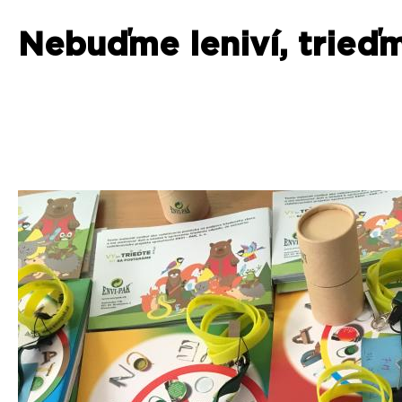
Nebuďme leniví, trieď