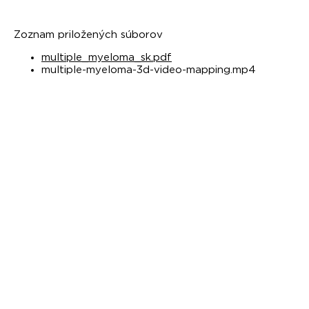
Zoznam priložených súborov
multiple_myeloma_sk.pdf
multiple-myeloma-3d-video-mapping.mp4