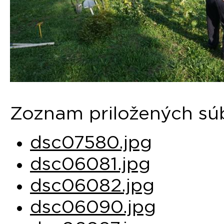
Zoznam priložených sú
dsc07580.jpg
dsc06081.jpg
dsc06082.jpg
dsc06090.jpg