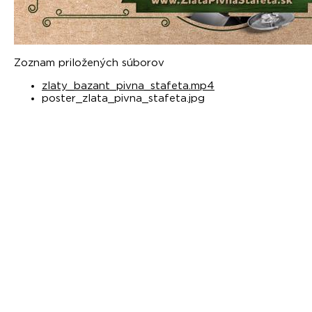
Zoznam priložených súborov
zlaty_bazant_pivna_stafeta.mp4
poster_zlata_pivna_stafeta.jpg