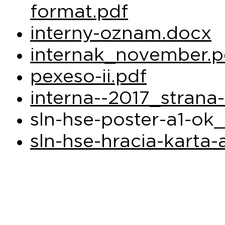
format.pdf
interny-oznam.docx
interna­k_november.p
pexeso-ii.pdf
interna--2017_strana-
sln-hse-poster-a1-ok_
sln-hse-hracia-karta-