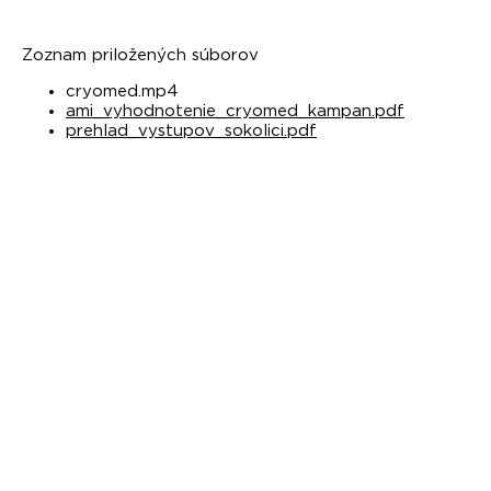
Zoznam priložených súborov
cryomed.mp4
ami_vyhodnotenie_cryomed_kampan.pdf
prehlad_vystupov_sokolici.pdf