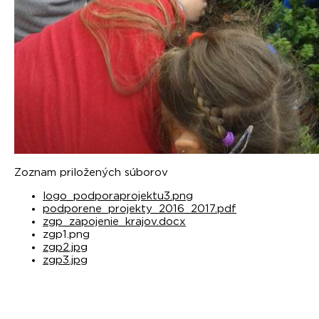
Zoznam priložených súborov
logo_podporaprojektu3.png
podporene_projekty_2016_2017.pdf
zgp_zapojenie_krajov.docx
zgp1.png
zgp2.jpg
zgp3.jpg