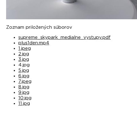
Zoznam priložených súborov
supreme_skypark_medialne_vystupy.pdf
plus1den.mp4
1.jpeg
2.jpg
3.jpg
4.jpg
5.jpg
6.jpg
7.jpeg
8.jpg
9.jpg
10.jpg
11.jpg