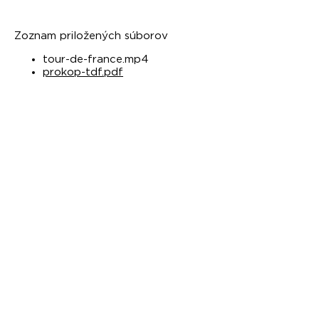
Zoznam priložených súborov
tour-de-france.mp4
prokop-tdf.pdf