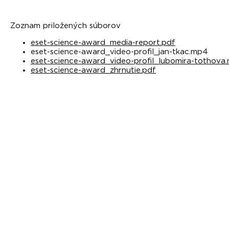
Zoznam priložených súborov
eset-science-award_media-report.pdf
eset-science-award_video-profil_jan-tkac.mp4
eset-science-award_video-profil_lubomira-tothova
eset-science-award_zhrnutie.pdf