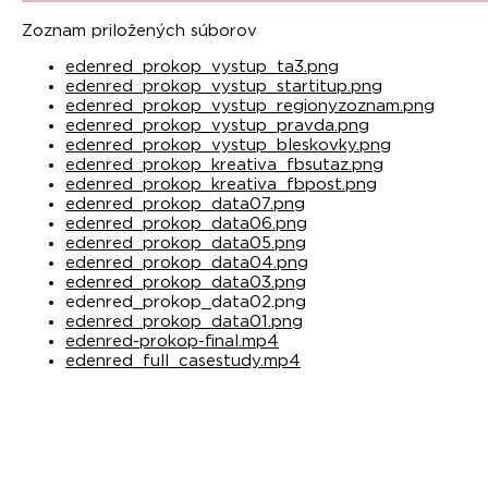
Zoznam priložených súborov
edenred_prokop_vystup_ta3.png
edenred_prokop_vystup_startitup.png
edenred_prokop_vystup_regionyzoznam.png
edenred_prokop_vystup_pravda.png
edenred_prokop_vystup_bleskovky.png
edenred_prokop_kreativa_fbsutaz.png
edenred_prokop_kreativa_fbpost.png
edenred_prokop_data07.png
edenred_prokop_data06.png
edenred_prokop_data05.png
edenred_prokop_data04.png
edenred_prokop_data03.png
edenred_prokop_data02.png
edenred_prokop_data01.png
edenred-prokop-final.mp4
edenred_full_casestudy.mp4