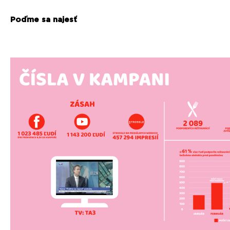
Poďme sa najesť