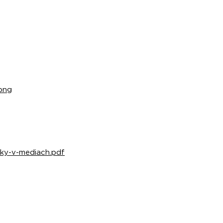
.png
enky-v-mediach.pdf