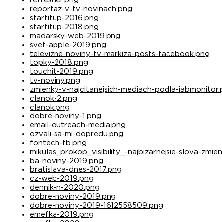
refresher.png
reportaz-v-tv-novinach.png
startitup-2016.png
startitup-2018.png
madarsky-web-2019.png
svet-apple-2019.png
televizne-noviny-tv-markiza-posts-facebook.png
topky-2018.png
touchit-2019.png
tv-noviny.png
zmienky-v-najcitanejsich-mediach-podla-iabmonitor
clanok-2.png
clanok.png
dobre-noviny-1.png
email-outreach-media.png
ozvali-sa-mi-dopredu.png
fontech-fb.png
mikulas_prokop_visibility_-najbizarnejsie-slova-zmi
ba-noviny-2019.png
bratislava-dnes-2017.png
cz-web-2019.png
dennik-n-2020.png
dobre-noviny-2019.png
dobre-noviny-2019-1612558509.png
emefka-2019.png