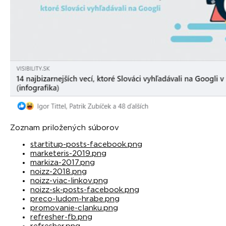
Zoznam priložených súborov
startitup-posts-facebook.png
marketeris-2019.png
markiza-2017.png
noizz-2018.png
noizz-viac-linkov.png
noizz-sk-posts-facebook.png
preco-ludom-hrabe.png
promovanie-clanku.png
refresher-fb.png