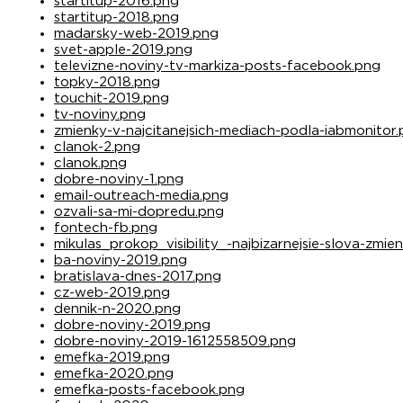
startitup-2016.png
startitup-2018.png
madarsky-web-2019.png
svet-apple-2019.png
televizne-noviny-tv-markiza-posts-facebook.png
topky-2018.png
touchit-2019.png
tv-noviny.png
zmienky-v-najcitanejsich-mediach-podla-iabmonitor
clanok-2.png
clanok.png
dobre-noviny-1.png
email-outreach-media.png
ozvali-sa-mi-dopredu.png
fontech-fb.png
mikulas_prokop_visibility_-najbizarnejsie-slova-zmi
ba-noviny-2019.png
bratislava-dnes-2017.png
cz-web-2019.png
dennik-n-2020.png
dobre-noviny-2019.png
dobre-noviny-2019-1612558509.png
emefka-2019.png
emefka-2020.png
emefka-posts-facebook.png