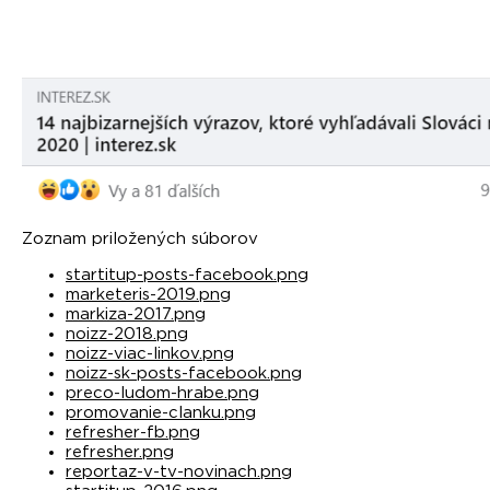
Zoznam priložených súborov
startitup-posts-facebook.png
marketeris-2019.png
markiza-2017.png
noizz-2018.png
noizz-viac-linkov.png
noizz-sk-posts-facebook.png
preco-ludom-hrabe.png
promovanie-clanku.png
refresher-fb.png
refresher.png
reportaz-v-tv-novinach.png