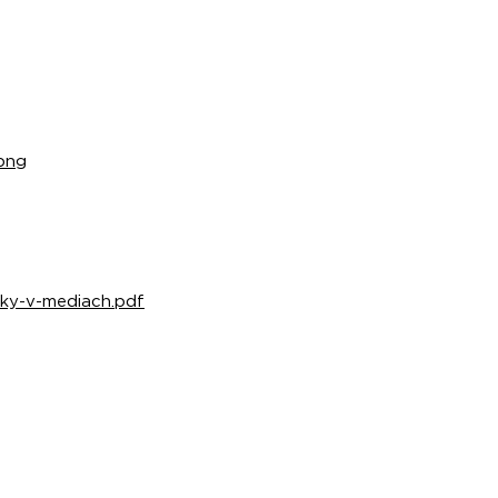
.png
enky-v-mediach.pdf