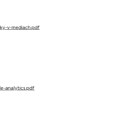
enky-v-mediach.pdf
le-analytics.pdf