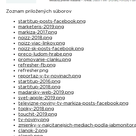
Zoznam priložených súborov
startitup-posts-facebook.png
marketeris-2019.png
markiza-2017.png
noizz-2018.png
noizz-viac-linkov.png
noizz-sk-posts-facebook.png
preco-ludom-hrabe.png
promovanie-clanku.png
refresher-fb.png
refresher.png
reportaz-v-tv-novinach.png
startitup-2016.png
startitup-2018.png
madarsky-web-2019.png
svet-apple-2019.png
televizne-noviny-tv-markiza-posts-facebook.png
topky-2018.png
touchit-2019.png
tv-noviny.png
zmienky-v-najcitanejsich-mediach-podla-iabmonitor
clanok-2.png