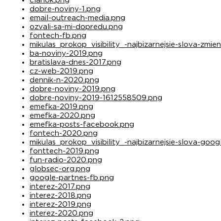
clanok.png
dobre-noviny-1.png
email-outreach-media.png
ozvali-sa-mi-dopredu.png
fontech-fb.png
mikulas_prokop_visibility_-najbizarnejsie-slova-zmi
ba-noviny-2019.png
bratislava-dnes-2017.png
cz-web-2019.png
dennik-n-2020.png
dobre-noviny-2019.png
dobre-noviny-2019-1612558509.png
emefka-2019.png
emefka-2020.png
emefka-posts-facebook.png
fontech-2020.png
mikulas_prokop_visibility_-najbizarnejsie-slova-goog
fonttech-2019.png
fun-radio-2020.png
globsec-org.png
google-partnes-fb.png
interez-2017.png
interez-2018.png
interez-2019.png
interez-2020.png