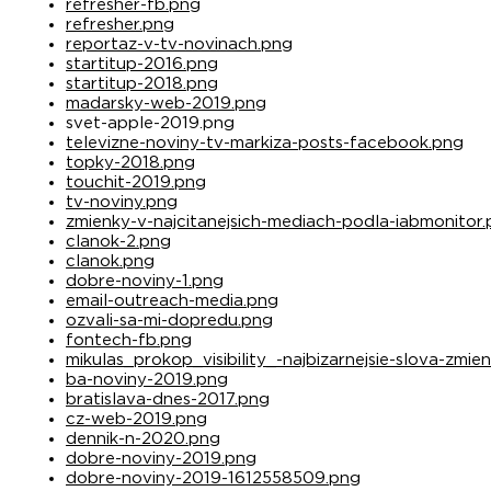
refresher-fb.png
refresher.png
reportaz-v-tv-novinach.png
startitup-2016.png
startitup-2018.png
madarsky-web-2019.png
svet-apple-2019.png
televizne-noviny-tv-markiza-posts-facebook.png
topky-2018.png
touchit-2019.png
tv-noviny.png
zmienky-v-najcitanejsich-mediach-podla-iabmonitor
clanok-2.png
clanok.png
dobre-noviny-1.png
email-outreach-media.png
ozvali-sa-mi-dopredu.png
fontech-fb.png
mikulas_prokop_visibility_-najbizarnejsie-slova-zmi
ba-noviny-2019.png
bratislava-dnes-2017.png
cz-web-2019.png
dennik-n-2020.png
dobre-noviny-2019.png
dobre-noviny-2019-1612558509.png