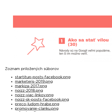
Zoznam priložených súborov
startitup-posts-facebook.png
marketeris-2019.png
markiza-2017.png
noizz-2018.png
noizz-viac-linkov.png
noizz-sk-posts-facebook.png
preco-ludom-hrabe.png
promovanie-clanku.png