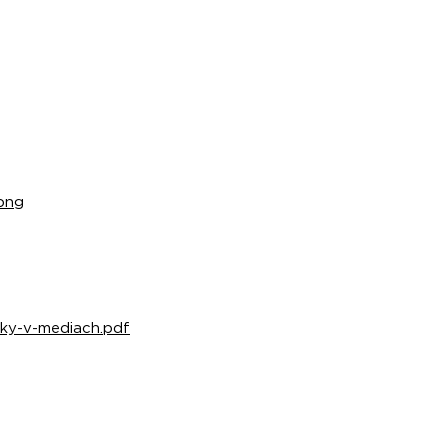
.png
enky-v-mediach.pdf