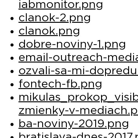
iabmonitor.png
clanok-2.png
clanok.png
dobre-noviny-1.png
email-outreach-medi
ozvali-sa-mi-dopredu
fontech-fb.png
mikulas_prokop_visibi
zmienky-v-mediach.p
ba-noviny-2019.png
bratislava-dnes-2017