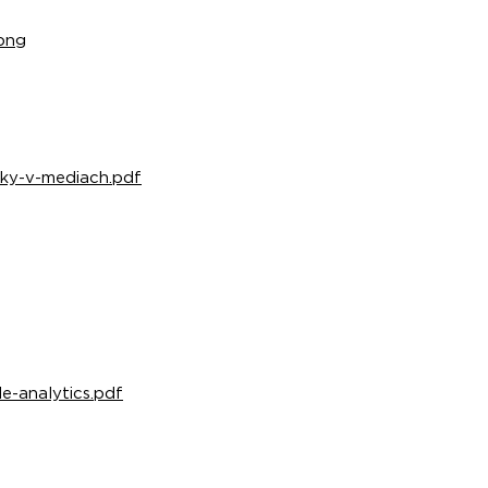
.png
enky-v-mediach.pdf
le-analytics.pdf