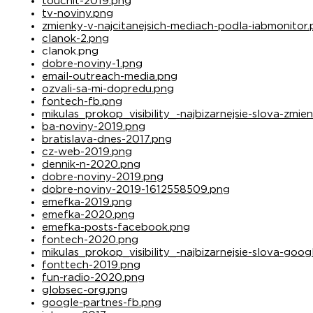
touchit-2019.png
tv-noviny.png
zmienky-v-najcitanejsich-mediach-podla-iabmonitor
clanok-2.png
clanok.png
dobre-noviny-1.png
email-outreach-media.png
ozvali-sa-mi-dopredu.png
fontech-fb.png
mikulas_prokop_visibility_-najbizarnejsie-slova-zmi
ba-noviny-2019.png
bratislava-dnes-2017.png
cz-web-2019.png
dennik-n-2020.png
dobre-noviny-2019.png
dobre-noviny-2019-1612558509.png
emefka-2019.png
emefka-2020.png
emefka-posts-facebook.png
fontech-2020.png
mikulas_prokop_visibility_-najbizarnejsie-slova-goog
fonttech-2019.png
fun-radio-2020.png
globsec-org.png
google-partnes-fb.png