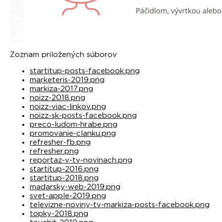
Zoznam priložených súborov
startitup-posts-facebook.png
marketeris-2019.png
markiza-2017.png
noizz-2018.png
noizz-viac-linkov.png
noizz-sk-posts-facebook.png
preco-ludom-hrabe.png
promovanie-clanku.png
refresher-fb.png
refresher.png
reportaz-v-tv-novinach.png
startitup-2016.png
startitup-2018.png
madarsky-web-2019.png
svet-apple-2019.png
televizne-noviny-tv-markiza-posts-facebook.png
topky-2018.png