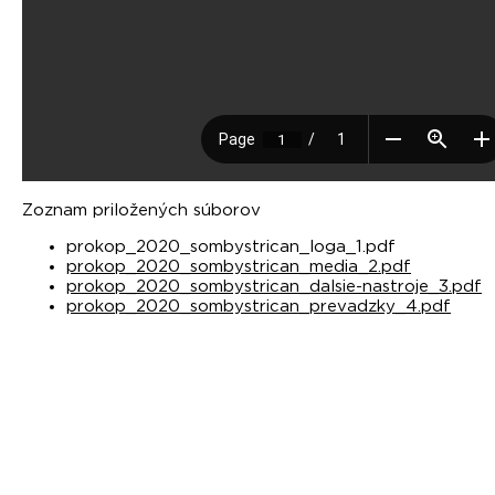
Zoznam priložených súborov
prokop_2020_sombystrican_loga_1.pdf
prokop_2020_sombystrican_media_2.pdf
prokop_2020_sombystrican_dalsie-nastroje_3.pdf
prokop_2020_sombystrican_prevadzky_4.pdf