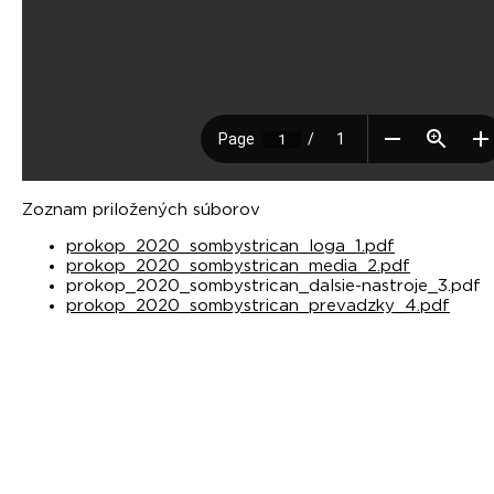
Zoznam priložených súborov
prokop_2020_sombystrican_loga_1.pdf
prokop_2020_sombystrican_media_2.pdf
prokop_2020_sombystrican_dalsie-nastroje_3.pdf
prokop_2020_sombystrican_prevadzky_4.pdf