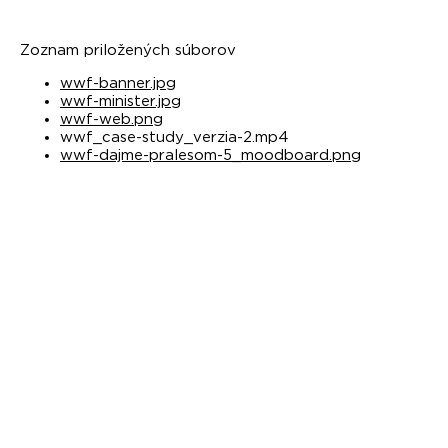
Zoznam priložených súborov
wwf-banner.jpg
wwf-minister.jpg
wwf-web.png
wwf_case-study_verzia-2.mp4
wwf-dajme-pralesom-5_moodboard.png