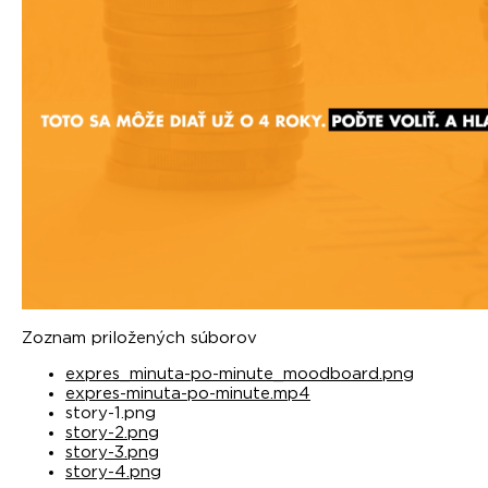
Zoznam priložených súborov
expres_minuta-po-minute_moodboard.png
expres-minuta-po-minute.mp4
story-1.png
story-2.png
story-3.png
story-4.png