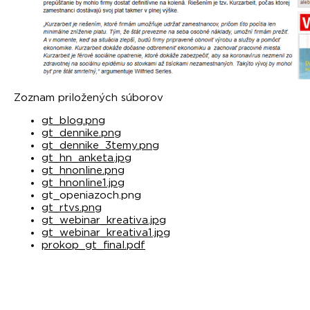
Zoznam priložených súborov
gt_blog.png
gt_dennike.png
gt_dennike_3temy.png
gt_hn_anketa.jpg
gt_hnonline.png
gt_hnonline1.jpg
gt_openiazoch.png
gt_rtvs.png
gt_webinar_kreativa.jpg
gt_webinar_kreativa1.jpg
prokop_gt_final.pdf