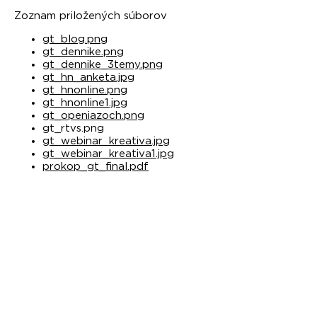
Zoznam priložených súborov
gt_blog.png
gt_dennike.png
gt_dennike_3temy.png
gt_hn_anketa.jpg
gt_hnonline.png
gt_hnonline1.jpg
gt_openiazoch.png
gt_rtvs.png
gt_webinar_kreativa.jpg
gt_webinar_kreativa1.jpg
prokop_gt_final.pdf