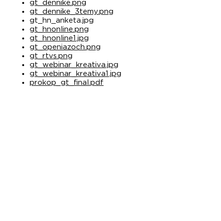
gt_dennike.png
gt_dennike_3temy.png
gt_hn_anketa.jpg
gt_hnonline.png
gt_hnonline1.jpg
gt_openiazoch.png
gt_rtvs.png
gt_webinar_kreativa.jpg
gt_webinar_kreativa1.jpg
prokop_gt_final.pdf