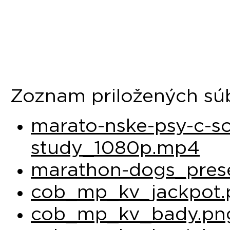
Zoznam priložených sú
marato-nske-psy-c-so
study_1080p.mp4
marathon-dogs_prese
cob_mp_kv_jackpot.
cob_mp_kv_bady.pn