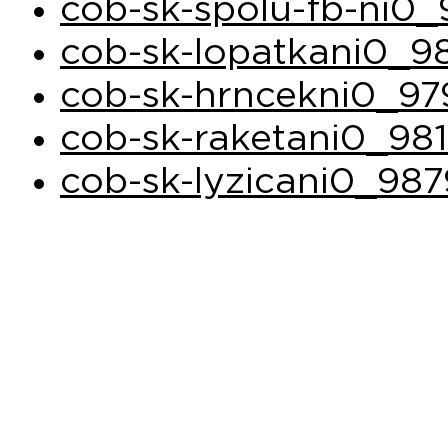
cob-sk-spolu-fb-ni0
cob-sk-lopatkani0_9
cob-sk-hrncekni0_97
cob-sk-raketani0_981
cob-sk-lyzicani0_987