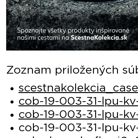
Zoznam priložených sú
scestnakolekcia_cas
cob-19-003-31-lpu-kv
cob-19-003-31-lpu-kv
cob-19-003-31-lpu-kv