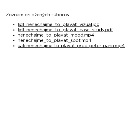
Zoznam priložených súborov
lidl_nenechajme_to_plavat_vizual.jpg
lidl_nenechajme_to_plavat_case_study.pdf
nenechajme_to_plavat_mood.mp4
nenechajme_to_plavat_spot.mp4
kali-nenechajme-to-plavat-prod-peter-pann.mp4