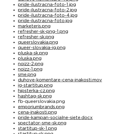
pride-ilustracna-foto-1.jpg
pride-ilustracna-foto-2.jpg
pride-ilustracna-foto-4.jpg
pride-ilustracna-foto.jpg
marketeris.png
refresher-sk-png-1.png
refresher-sk.png
queerslovakia.png
queer-slovakia-ig.png
pluska-sk.png
pluska.png
noizz-2.png
noizz-1.png
sme.png
duhove-komentare-cena-inakosti.mov
ig-startitup.png
hipsterka-cz.png
hashtag-sk.png
fb-queerslovakia.png
emporiumbrands.png
cena-inakosti.png
pride-kampan-socialne-siete.docx
spectator-sme-sk.png
startitup-sk-1.png
startitup-sk.png