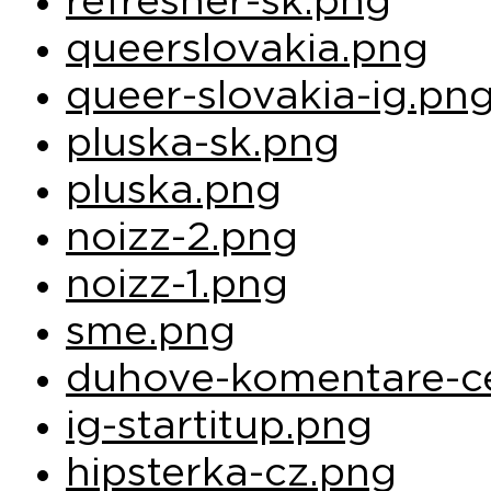
refresher-sk.png
queerslovakia.png
queer-slovakia-ig.pn
pluska-sk.png
pluska.png
noizz-2.png
noizz-1.png
sme.png
duhove-komentare-ce
ig-startitup.png
hipsterka-cz.png