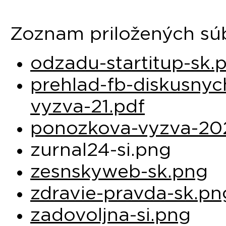
Zoznam priložených sú
odzadu-startitup-sk.
prehlad-fb-diskusny
vyzva-21.pdf
ponozkova-vyzva-20
zurnal24-si.png
zesnskyweb-sk.png
zdravie-pravda-sk.pn
zadovoljna-si.png