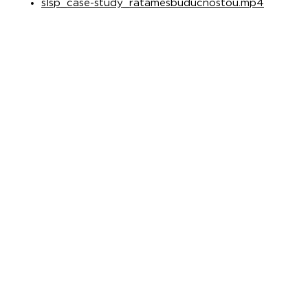
slsp_case-study_ratamesbuducnostou.mp4