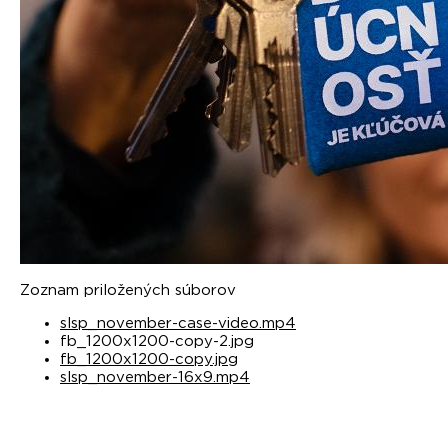
Zoznam priložených súborov
slsp_november-case-video.mp4
fb_1200x1200-copy-2.jpg
fb_1200x1200-copy.jpg
slsp_november-16x9.mp4