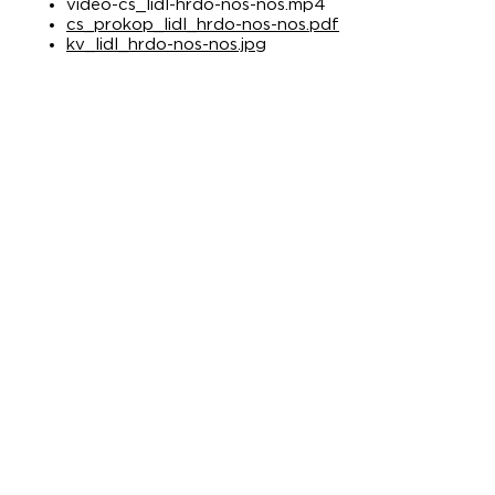
video-cs_lidl-hrdo-nos-nos.mp4
cs_prokop_lidl_hrdo-nos-nos.pdf
kv_lidl_hrdo-nos-nos.jpg