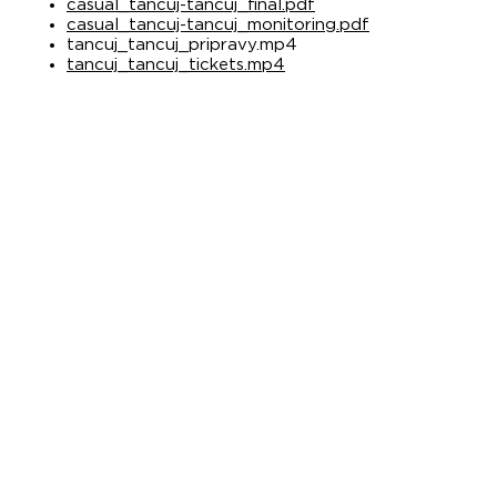
casual_tancuj-tancuj_final.pdf
casual_tancuj-tancuj_monitoring.pdf
tancuj_tancuj_pripravy.mp4
tancuj_tancuj_tickets.mp4