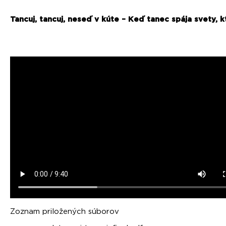
Tancuj, tancuj, neseď v kúte – Keď tanec spája svety, 
Zoznam priložených súborov