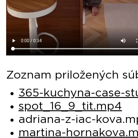
Zoznam priložených sú
365-kuchyna-case-s
spot_16_9_tit.mp4
adriana-z-iac-kova.
martina-hornakova.