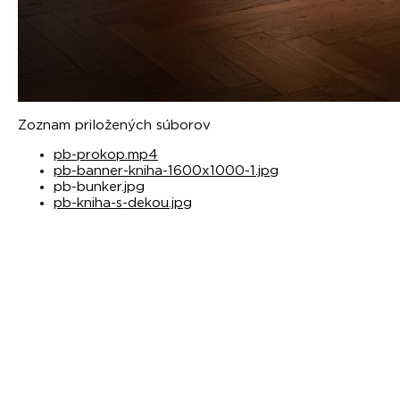
Zoznam priložených súborov
pb-prokop.mp4
pb-banner-kniha-1600x1000-1.jpg
pb-bunker.jpg
pb-kniha-s-dekou.jpg