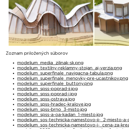
Zoznam priložených súborov
modelium_media_zilinak-sk.png
modelium_textilny-reklamny-stojan_aj-verzia.png
modelium_superfinale_navigacna-tabula.png
modelium_superfinale_menovky-pre-ucastnikov.png
modelium_superfinale_buttony.png
modelium_spss-poprad-ii.jpg
modelium_spss-poprad-i.jpg
modelium_spss-ostrava.jpg
modelium_spss-hradec-kralove.jpg
modelium_spss-brno_3-misto.jpg
modelium_spss-a-oa-kadan_1-miesto.jpg
modelium_sos-technicka-namestovo-ii-_2-miesto-a-c
modelium_sos-technicka-namestovo-i-_cena-za-kreat