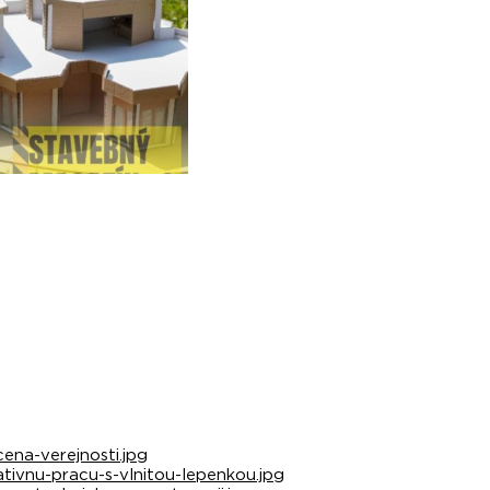
ena-verejnosti.jpg
ivnu-pracu-s-vlnitou-lepenkou.jpg