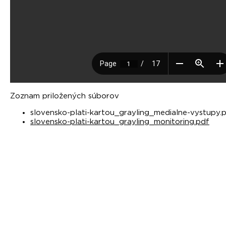
Zoznam priložených súborov
slovensko-plati-kartou_grayling_medialne-vystupy.
slovensko-plati-kartou_grayling_monitoring.pdf