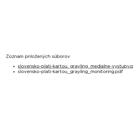
Zoznam priložených súborov
slovensko-plati-kartou_grayling_medialne-vystupy.
slovensko-plati-kartou_grayling_monitoring.pdf