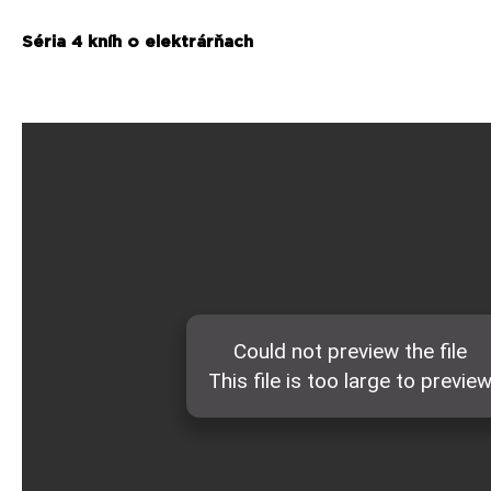
Séria 4 kníh o elektrárňach