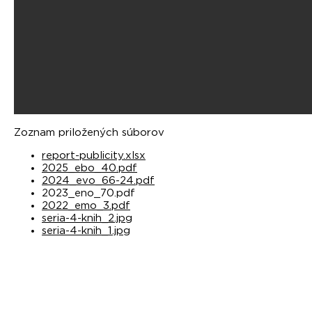
Zoznam priložených súborov
report-publicity.xlsx
2025_ebo_40.pdf
2024_evo_66-24.pdf
2023_eno_70.pdf
2022_emo_3.pdf
seria-4-knih_2.jpg
seria-4-knih_1.jpg