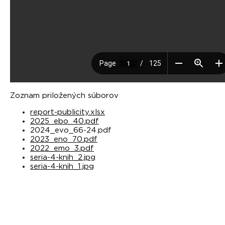
Zoznam priložených súborov
report-publicity.xlsx
2025_ebo_40.pdf
2024_evo_66-24.pdf
2023_eno_70.pdf
2022_emo_3.pdf
seria-4-knih_2.jpg
seria-4-knih_1.jpg