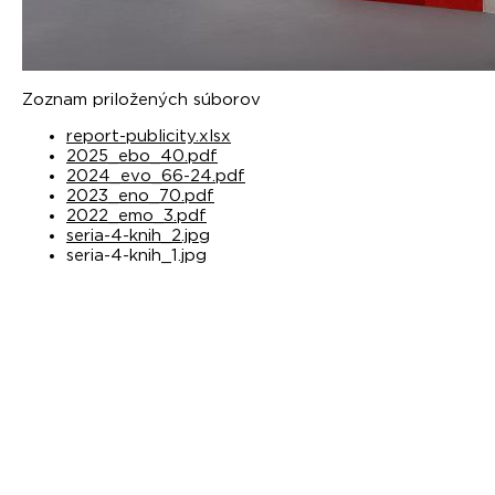
Zoznam priložených súborov
report-publicity.xlsx
2025_ebo_40.pdf
2024_evo_66-24.pdf
2023_eno_70.pdf
2022_emo_3.pdf
seria-4-knih_2.jpg
seria-4-knih_1.jpg