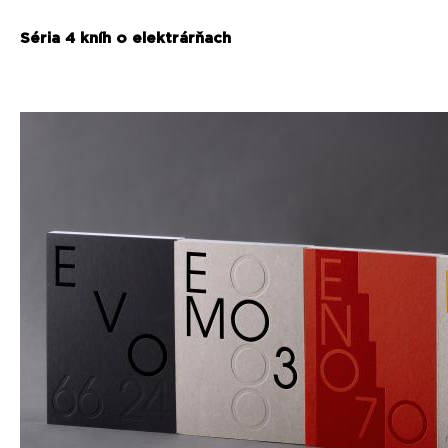
Séria 4 kníh o elektrárňach