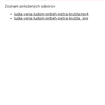
Zoznam priložených súborov
ludia-veria-ludom-pribeh-petra-krutila.mp4
ludia-veria-ludom-pribeh-petra-krutila_.jpg