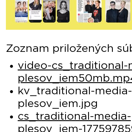
Zoznam priložených sú
video-cs_traditional-
plesov_iem50mb.mp
kv_traditional-media
plesov_iem.jpg
cs_traditional-media-
plesov_iem-17759785