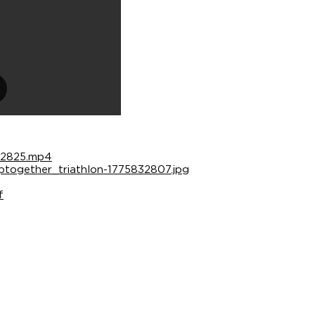
32825.mp4
together_triathlon-1775832807.jpg
f