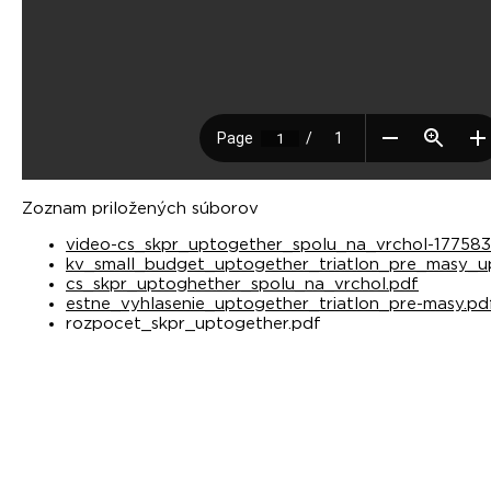
Zoznam priložených súborov
video-cs_skpr_uptogether_spolu_na_vrchol-17758
kv_small_budget_uptogether_triatlon_pre_masy_up
cs_skpr_uptoghether_spolu_na_vrchol.pdf
estne_vyhlasenie_uptogether_triatlon_pre-masy.pd
rozpocet_skpr_uptogether.pdf