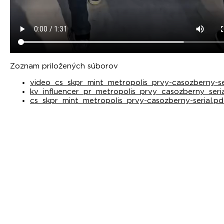
Zoznam priložených súborov
video_cs_skpr_mint_metropolis_prvy-casozberny-se
kv_influencer_pr_metropolis_prvy_casozberny_seria
cs_skpr_mint_metropolis_prvy-casozberny-serial.pd