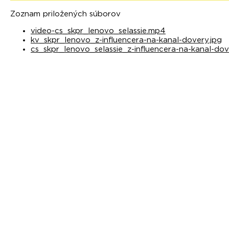
Zoznam priložených súborov
video-cs_skpr_lenovo_selassie.mp4
kv_skpr_lenovo_z-influencera-na-kanal-dovery.jpg
cs_skpr_lenovo_selassie_z-influencera-na-kanal-dov